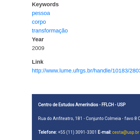
Keywords
pessoa
corpo
transformação
Year
2009
Link
http://www.lume.ufrgs.br/handle/10183/280
Centro de Estudos Ameríndios - FFLCH - USP
Rua do Anfiteatro, 181 - Conjunto Colmeia - favo 8 
Telefone:
+55 (11) 3091-3301
E-mail:
cesta@usp.br