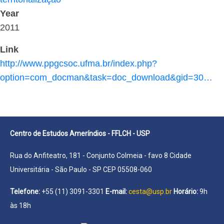
Year
2011
Link
http://www.ppgcsoc.ufma.br/index.php?
option=com_docman&task=doc_download&gid=30…
Centro de Estudos Ameríndios - FFLCH - USP
Rua do Anfiteatro, 181 - Conjunto Colmeia - favo 8 Cidade
Universitária - São Paulo - SP CEP 05508-060
Telefone:
+55 (11) 3091-3301
E-mail:
cesta@usp.br
Horário:
9h
às 18h