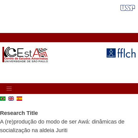
Skip
FAIXA VERMELHA
to
main
content
MAIN
NAVIGATION
Research Title
A (re)produção do modo de ser Awá: dinâmicas de
socialização na aldeia Juriti