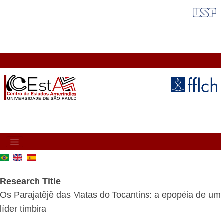
Skip
FAIXA VERMELHA
to
main
content
MAIN
NAVIGATION
Research Title
Os Parajatêjê das Matas do Tocantins: a epopéia de um
líder timbira