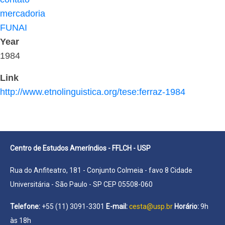
mercadoria
FUNAI
Year
1984
Link
http://www.etnolinguistica.org/tese:ferraz-1984
Centro de Estudos Ameríndios - FFLCH - USP
Rua do Anfiteatro, 181 - Conjunto Colmeia - favo 8 Cidade
Universitária - São Paulo - SP CEP 05508-060
Telefone:
+55 (11) 3091-3301
E-mail:
cesta@usp.br
Horário:
9h
às 18h