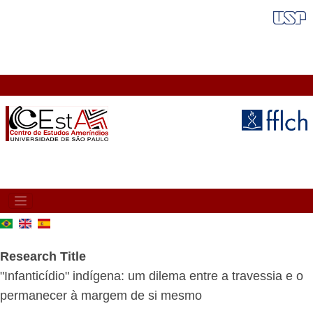
Skip
FAIXA VERMELHA
to
main
content
MAIN
NAVIGATION
Research Title
"Infanticídio" indígena: um dilema entre a travessia e o
permanecer à margem de si mesmo