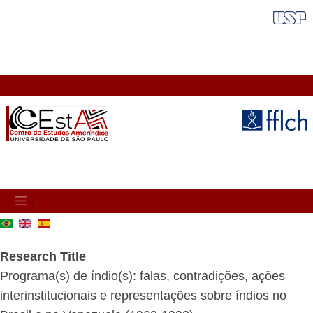
Skip
FAIXA VERMELHA
to
main
content
MAIN
NAVIGATION
Research Title
Programa(s) de índio(s): falas, contradições, ações
interinstitucionais e representações sobre índios no