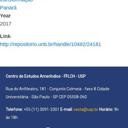
Panará
Year
2017
Link
http://repositorio.unb.br/handle/10482/24181
Centro de Estudos Ameríndios - FFLCH - USP
Rua do Anfiteatro, 181 - Conjunto Colmeia - favo 8 Cidade
Universitária - São Paulo - SP CEP 05508-060
Telefone:
+55 (11) 3091-3301
E-mail:
cesta@usp.br
Horário:
9h
às 18h