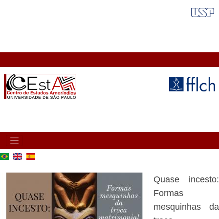
Skip
FAIXA VERMELHA
to
main
content
MAIN
NAVIGATION
Quase incesto:
Formas
mesquinhas da