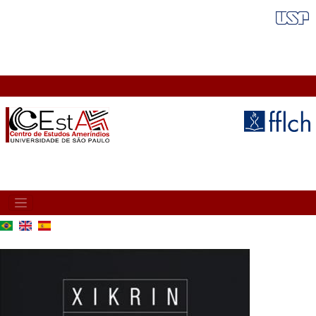
Skip
FAIXA VERMELHA
to
main
content
MAIN
NAVIGATION