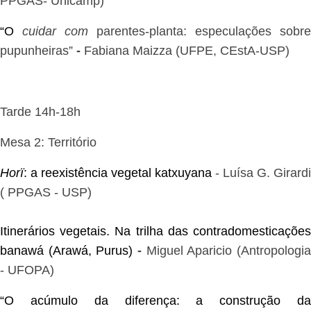
PPGAS- Unicamp)
“O
cuidar com
 parentes-planta: especulações sobre 
pupunheiras
”
-
Fabiana Maizza (UFPE, CEstA-USP)
Tarde 14h-18h
Mesa 2: Território
Horï
: a reexistência vegetal katxuyana
 - 
Luísa G. Girardi
( PPGAS - USP)
Itinerários vegetais. Na trilha das contradomesticações
banawá (Arawá, Purus)
-
Miguel Aparicio (Antropologi
- UFOPA)
“O acúmulo da diferença: a construção da