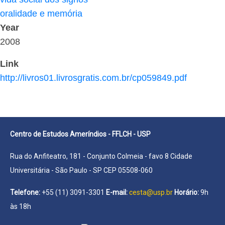
oralidade e memória
Year
2008
Link
http://livros01.livrosgratis.com.br/cp059849.pdf
Centro de Estudos Ameríndios - FFLCH - USP
Rua do Anfiteatro, 181 - Conjunto Colmeia - favo 8 Cidade
Universitária - São Paulo - SP CEP 05508-060
Telefone:
+55 (11) 3091-3301
E-mail:
cesta@usp.br
Horário:
9h
às 18h