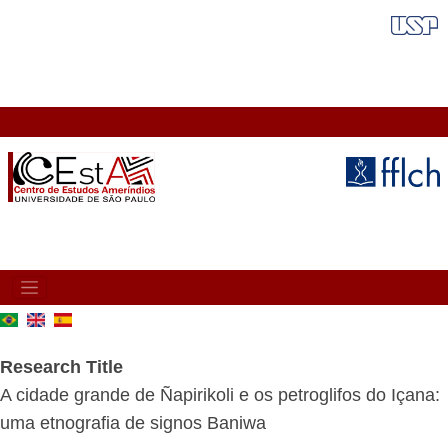
Skip
FAIXA VERMELHA
to
main
content
MAIN
NAVIGATION
Research Title
A cidade grande de Ñapirikoli e os petroglifos do Içana:
uma etnografia de signos Baniwa