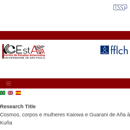
Skip
FAIXA VERMELHA
to
main
content
MAIN
NAVIGATION
Research Title
Cosmos, corpos e mulheres Kaiowa e Guarani de Aña à
Kuña