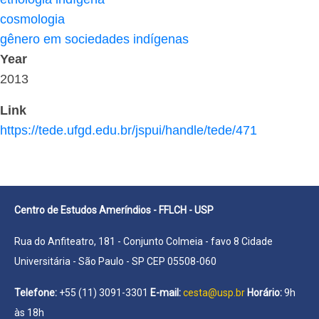
cosmologia
gênero em sociedades indígenas
Year
2013
Link
https://tede.ufgd.edu.br/jspui/handle/tede/471
Centro de Estudos Ameríndios - FFLCH - USP
Rua do Anfiteatro, 181 - Conjunto Colmeia - favo 8 Cidade
Universitária - São Paulo - SP CEP 05508-060
Telefone:
+55 (11) 3091-3301
E-mail:
cesta@usp.br
Horário:
9h
às 18h