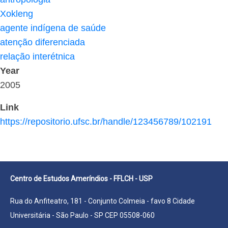
Xokleng
agente indígena de saúde
atenção diferenciada
relação interétnica
Year
2005
Link
https://repositorio.ufsc.br/handle/123456789/102191
Centro de Estudos Ameríndios - FFLCH - USP
Rua do Anfiteatro, 181 - Conjunto Colmeia - favo 8 Cidade
Universitária - São Paulo - SP CEP 05508-060