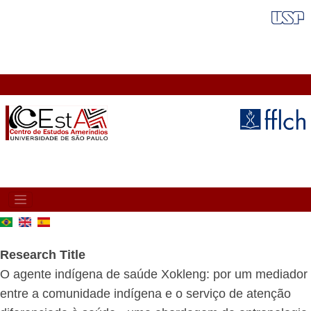
Skip
FAIXA VERMELHA
to
main
content
MAIN
NAVIGATION
Research Title
O agente indígena de saúde Xokleng: por um mediador
entre a comunidade indígena e o serviço de atenção