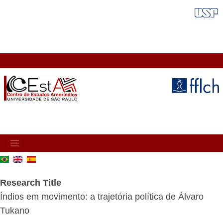
Skip
FAIXA VERMELHA
to
main
content
MAIN
NAVIGATION
Research Title
Índios em movimento: a trajetória política de Álvaro
Tukano