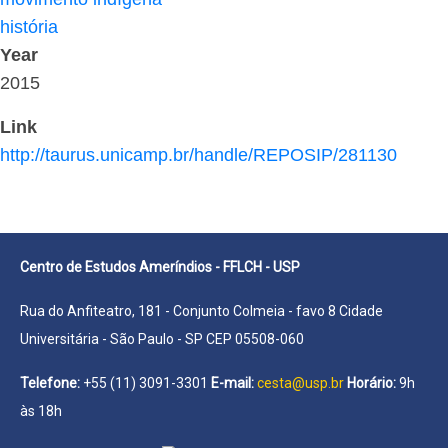
história
Year
2015
Link
http://taurus.unicamp.br/handle/REPOSIP/281130
Centro de Estudos Ameríndios - FFLCH - USP
Rua do Anfiteatro, 181 - Conjunto Colmeia - favo 8 Cidade
Universitária - São Paulo - SP CEP 05508-060
Telefone:
+55 (11) 3091-3301
E-mail:
cesta@usp.br
Horário:
9h
às 18h