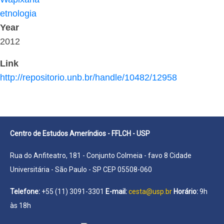
etnologia
Year
2012
Link
http://repositorio.unb.br/handle/10482/12958
Centro de Estudos Ameríndios - FFLCH - USP
Rua do Anfiteatro, 181 - Conjunto Colmeia - favo 8 Cidade
Universitária - São Paulo - SP CEP 05508-060
Telefone:
+55 (11) 3091-3301
E-mail:
cesta@usp.br
Horário:
9h
às 18h