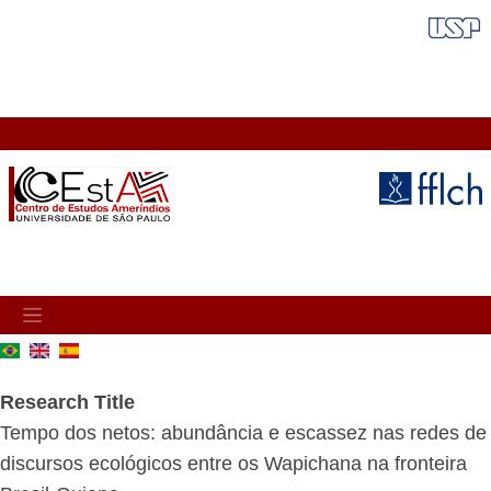
Skip
FAIXA VERMELHA
to
main
content
MAIN
NAVIGATION
Research Title
Tempo dos netos: abundância e escassez nas redes de
discursos ecológicos entre os Wapichana na fronteira