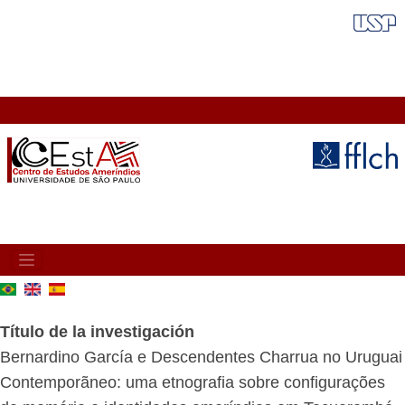
Pasar
FAIXA VERMELHA
al
contenido
principal
MAIN
NAVIGATION
Título de la investigación
Bernardino García e Descendentes Charrua no Uruguai
Contemporãneo: uma etnografia sobre configurações