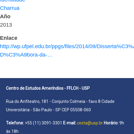
Charrua
Año
2013
Enlace
http://wp.ufpel.edu.br/ppgs/files/2014/09/Disserta%
D%C3%A9bora-da-…
Centro de Estudos Ameríndios - FFLCH - USP
Rua do Anfiteatro, 181 - Conjunto Colmeia - favo 8 Cidade
Universitária - São Paulo - SP CEP 05508-060
Telefone:
+55 (11) 3091-3301
E-mail:
cesta@usp.br
Horário:
9h
às 18h