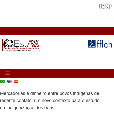
Pasar
FAIXA VERMELHA
al
contenido
principal
MAIN
NAVIGATION
Mercadorias e dinheiro entre povos indígenas de
recente contato: um novo contexto para o estudo
da indigenização dos bens