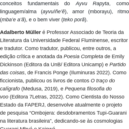
conceitos fundamentais do
Ayvu Rapyta
, com
linguagem/alma (
ayvu
/
ñe’ẽ
), amor (mborayu), ritmo
(
mba’e a’ã
), e o bem viver (
teko porã
).
Adalberto Müller
é Professor Associado de Teoria da
Literatura da Universidade Federal Fluminense, escritor
e tradutor. Como tradutor, publicou, entre outros, a
edição crítica e anotada da
Poesia Completa
de Emily
Dickinson (Editora da UnB/ Editora Unicamp) e
Partido
das coisas
, de Francis Ponge (Iluminuras 2022). Como
ficcionista, publicou os livros de contos
O traço do
calígrafo
(Medusa, 2019), e
Pequena filosofia do
voo
(Editora 7Letras, 2022). Como Cientista do Nosso
Estado da FAPERJ, desenvolve atualmente o projeto
de pesquisa “Ombojera: desdobramentos Tupi-Guarani
na literatura brasileira”, dedicando-se às cosmologias
Guarani Mbyá e Kaiowá.