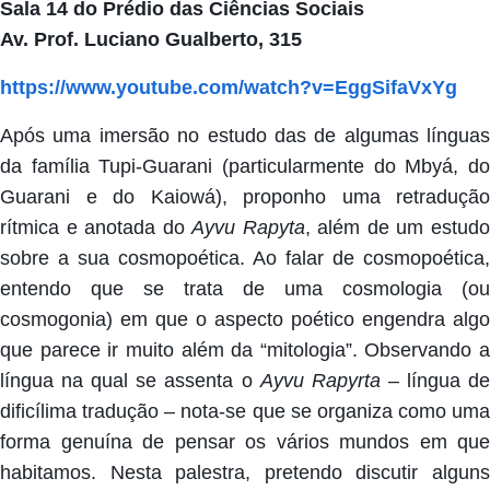
Sala 14 do Prédio das Ciências Sociais
Av. Prof. Luciano Gualberto, 315
https://www.youtube.com/watch?
v=EggSifaVxYg
Após uma imersão no estudo das de algumas línguas
da família Tupi-Guarani (particularmente do Mbyá, do
Guarani e do Kaiowá), proponho uma retradução
rítmica e anotada do
Ayvu Rapyta
, além de
um estud
sobre a sua cosmopoética. Ao falar de cosmopoética,
entendo que se trata de uma cosmologia (ou
cosmogonia) em que o aspecto poético engendra algo
que parece ir muito além da “mitologia”. Observando a
língua na qual se assenta o
Ayvu Rapyrta
– língua d
dificílima tradução – nota-se que se organiza como uma
forma genuína de pensar os vários mundos em que
habitamos.
Nesta palestra, pretendo discutir algun