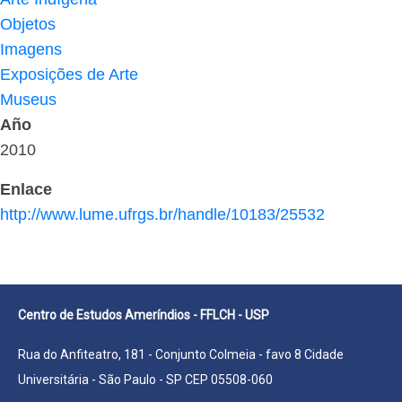
Objetos
Imagens
Exposições de Arte
Museus
Año
2010
Enlace
http://www.lume.ufrgs.br/handle/10183/25532
Centro de Estudos Ameríndios - FFLCH - USP
Rua do Anfiteatro, 181 - Conjunto Colmeia - favo 8 Cidade
Universitária - São Paulo - SP CEP 05508-060