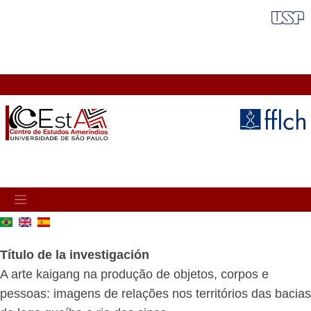
Pasar
FAIXA VERMELHA
al
contenido
principal
MAIN
NAVIGATION
Título de la investigación
A arte kaigang na produção de objetos, corpos e
pessoas: imagens de relações nos territórios das bacias