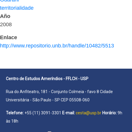
territorialidade
Año
2008
Enlace
http://www.repositorio.unb.br/handle/10482/5513
Centro de Estudos Ameríndios - FFLCH - USP
Rua do Anfiteatro, 181 - Conjunto Colmeia - favo 8 Cidade
Universitária - São Paulo - SP CEP 05508-060
Telefone:
+55 (11) 3091-3301
E-mail:
cesta@usp.br
Horário:
9h
às 18h