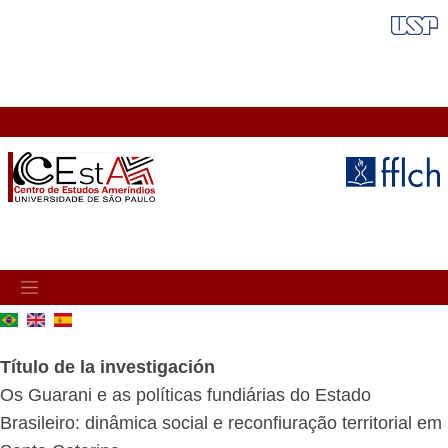
Pasar
FAIXA VERMELHA
al
contenido
principal
MAIN
NAVIGATION
Título de la investigación
Os Guarani e as políticas fundiárias do Estado
Brasileiro: dinâmica social e reconfiuração territorial em