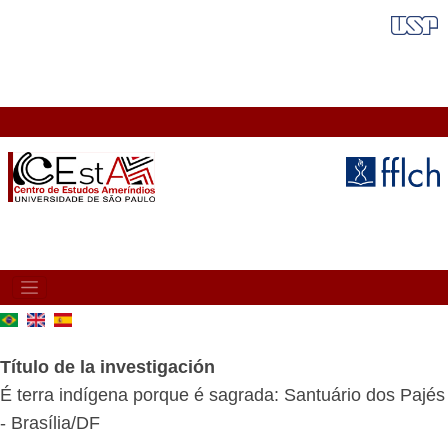
Pasar
FAIXA VERMELHA
al
contenido
principal
MAIN
NAVIGATION
Título de la investigación
É terra indígena porque é sagrada: Santuário dos Pajés
- Brasília/DF