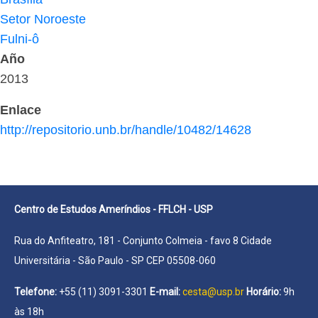
Setor Noroeste
Fulni-ô
Año
2013
Enlace
http://repositorio.unb.br/handle/10482/14628
Centro de Estudos Ameríndios - FFLCH - USP
Rua do Anfiteatro, 181 - Conjunto Colmeia - favo 8 Cidade
Universitária - São Paulo - SP CEP 05508-060
Telefone:
+55 (11) 3091-3301
E-mail:
cesta@usp.br
Horário:
9h
às 18h