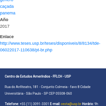
caçada
panema
Año
2017
Enlace
http://www.teses.usp.br/teses/disponiveis/8/8134/tde-
06022017-110638/pt-br.php
Centro de Estudos Ameríndios - FFLCH - USP
Rua do Anfiteatro, 181 - Conjunto Colmeia - favo 8 Cidade
Universitária - São Paulo - SP CEP 05508-060
Telefone:
+55 (11) 3091-3301
E-mail:
cesta@usp.br
Horário:
9h