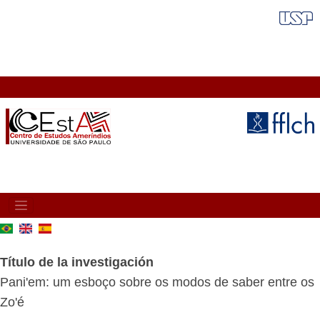
Pasar
FAIXA VERMELHA
al
contenido
principal
MAIN
NAVIGATION
Título de la investigación
Pani'em: um esboço sobre os modos de saber entre os
Zo'é