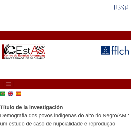
Pasar
FAIXA VERMELHA
al
contenido
principal
MAIN
NAVIGATION
Título de la investigación
Demografia dos povos indigenas do alto rio Negro/AM :
um estudo de caso de nupcialidade e reprodução