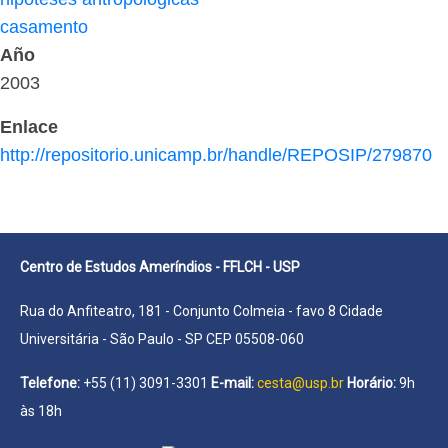
casamento
Año
2003
Enlace
http://repositorio.unicamp.br/handle/REPOSIP/279870
Centro de Estudos Ameríndios - FFLCH - USP
Rua do Anfiteatro, 181 - Conjunto Colmeia - favo 8 Cidade
Universitária - São Paulo - SP CEP 05508-060
Telefone:
+55 (11) 3091-3301
E-mail:
cesta@usp.br
Horário:
9h
às 18h