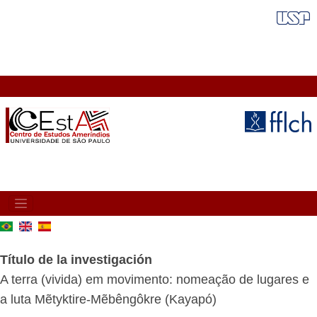
Pasar
FAIXA VERMELHA
al
contenido
principal
MAIN
NAVIGATION
Título de la investigación
A terra (vivida) em movimento: nomeação de lugares e
a luta Mẽtyktire-Mẽbêngôkre (Kayapó)