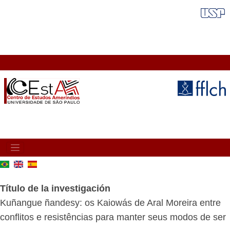
Pasar
FAIXA VERMELHA
al
contenido
principal
MAIN
NAVIGATION
Título de la investigación
Kuñangue ñandesy: os Kaiowás de Aral Moreira entre
conflitos e resistências para manter seus modos de ser