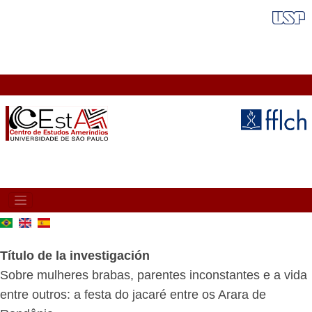
Pasar
FAIXA VERMELHA
al
contenido
principal
MAIN
NAVIGATION
Título de la investigación
Sobre mulheres brabas, parentes inconstantes e a vida
entre outros: a festa do jacaré entre os Arara de