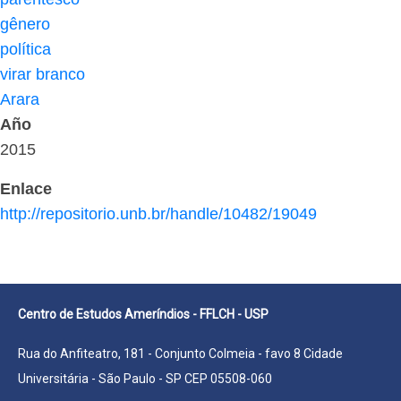
gênero
política
virar branco
Arara
Año
2015
Enlace
http://repositorio.unb.br/handle/10482/19049
Centro de Estudos Ameríndios - FFLCH - USP
Rua do Anfiteatro, 181 - Conjunto Colmeia - favo 8 Cidade
Universitária - São Paulo - SP CEP 05508-060