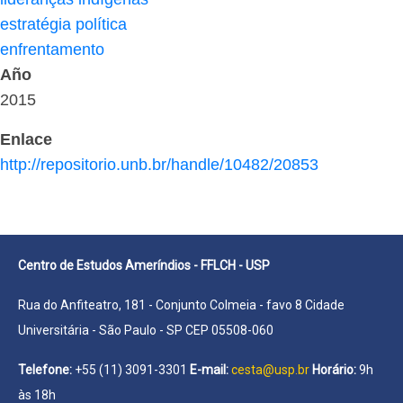
estratégia política
enfrentamento
Año
2015
Enlace
http://repositorio.unb.br/handle/10482/20853
Centro de Estudos Ameríndios - FFLCH - USP
Rua do Anfiteatro, 181 - Conjunto Colmeia - favo 8 Cidade
Universitária - São Paulo - SP CEP 05508-060
Telefone:
+55 (11) 3091-3301
E-mail:
cesta@usp.br
Horário:
9h
às 18h