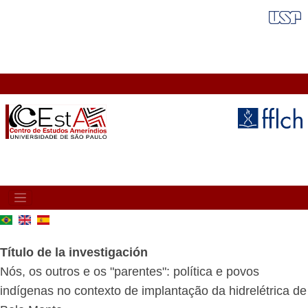
Pasar
FAIXA VERMELHA
al
contenido
principal
MAIN
NAVIGATION
Título de la investigación
Nós, os outros e os "parentes": política e povos
indígenas no contexto de implantação da hidrelétrica de